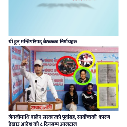
यी हुन् मन्त्रिपरिषद् बैठकका निर्णयहरु
जेनजीमाथि बालेन सरकारको पूर्वाग्रह, सार्बोच्चको ‘कारण
देखाउ आदेश’को ८ दिनसम्म आलटाल