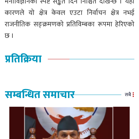
मनोविज्ञानको स्पष्ट सङ्केत दिने निश्चित देखिन्छ । यही
कारणले यो क्षेत्र केवल एउटा निर्वाचन क्षेत्र नभई
राजनीतिक सङ्क्रमणको प्रतिविम्बका रूपमा हेरिएको
छ ।
प्रतिक्रिया
सम्बन्धित समाचार
सबै