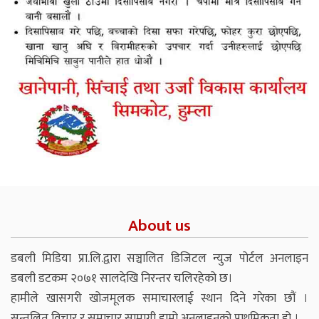
About us
डबली मिडिया प्रा.लि.द्वारा सञ्चालित डिजिटल न्युज पोर्टल अनलाइन
डबली डटकम २०७१ सालदेखि निरन्तर चलिरहेको छ।
हामीले खासगरी खोजमूलक समाचारलाई स्थान दिने गरेका छौं ।
सन्तुलित विचार र समाचार सामाग्री हाम्रो अनलाइनको प्राथमिकता हो ।