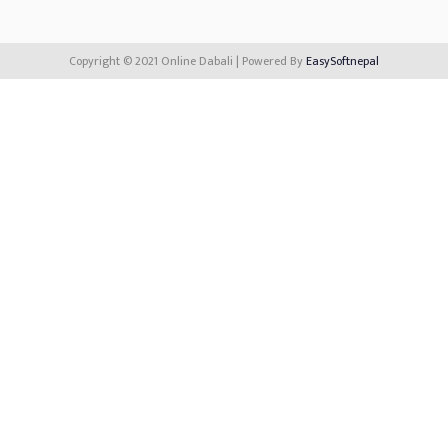
Copyright © 2021 Online Dabali | Powered By
EasySoftnepal