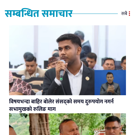
सम्बन्धित समाचार
सबै
विषयभन्दा बाहिर बोलेर संसद्को समय दुरुपयोग नगर्न
सभामुखको रुलिङ माग