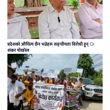
प्रदेशको औचित्य छैन भन्नेहरू सङ्घीयता विरोधी हुन् ः
शंकर पोखरेल