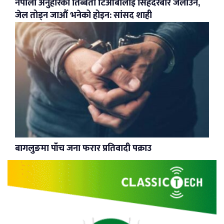
नेपाली अनुहारका तिब्बती टिओबीलाई सिंहदरबार जलाउन,
जेल तोड्न जाऔं भनेको होइन: सांसद शाही
बागलुङमा पाँच जना फरार प्रतिवादी पक्राउ