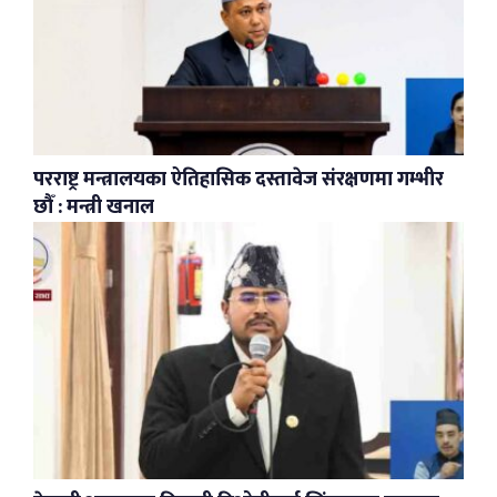
परराष्ट्र मन्त्रालयका ऐतिहासिक दस्तावेज संरक्षणमा गम्भीर
छौँ : मन्त्री खनाल