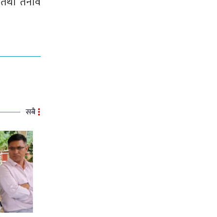
प तथा तनाव
सबै