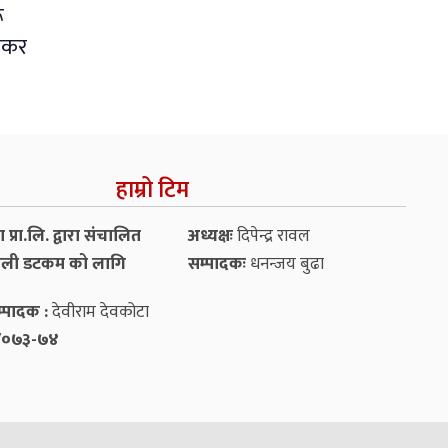
ू
शंकर
हाम्रो टिम
प्रा.लि. द्वारा संचालित
अध्यक्षः
दिपेन्द्र रावल
ली डटकम को लागि
सम्पादकः
धनन्‍जय बुढा
्पादक :
देवीराम देवकोटा
५४/०७३-७४