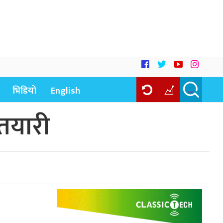
भिडियो
English
 तयारी