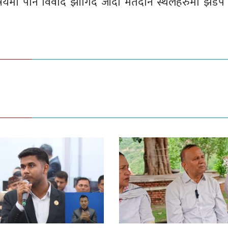
िषयमा पनि विवाद झाँगिंदै जाँदा मतदान स्थलहरुमा झड