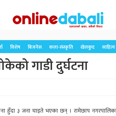
ता
विशेष
बिजनेस
कला-संस्कृति
खेलकुद
साहित्य
केको गाडी दुर्घटना
घटना हुँदा ३ जना घाइते भएका छन् । रामेछाप नगरपालिका