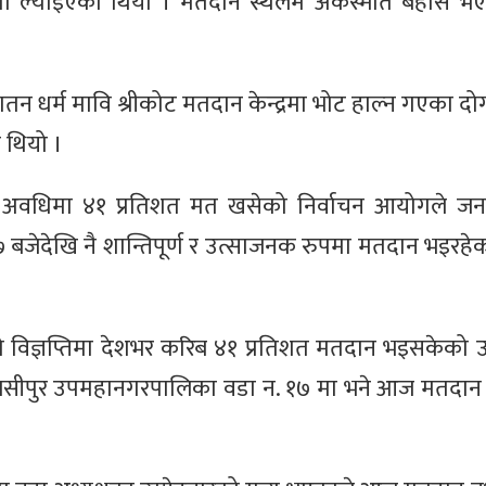
मा ल्याइएको थियो । मतदान स्थलमै अकस्मात बेहोस भएक
 धर्म मावि श्रीकोट मतदान केन्द्रमा भोट हाल्न गएका दो
 थियो ।
ो अवधिमा ४१ प्रतिशत मत खसेको निर्वाचन आयोगले ज
७ बजेदेखि नै शान्तिपूर्ण र उत्साजनक रुपमा मतदान भइरह
ेको विज्ञप्तिमा देशभर करिब ४१ प्रतिशत मतदान भइसकेको 
ुलसीपुर उपमहानगरपालिका वडा न. १७ मा भने आज मतदान