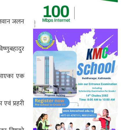
री जवान जलन
िष्णुबहादुर
न आएका एक
 एवं प्रहरी