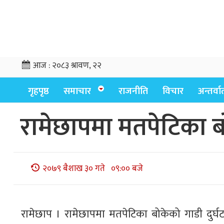
आज :
२०८३ श्रावण, २२
गृहपृष्ठ
समाचार
राजनीति
विचार
अन्तर्वार्
रामेछापमा मतपेटिका बो
२०७९ बैशाख ३० गते ०९:०० बजे
रामेछाप । रामेछापमा मतपेटिका बोकेको गाडी दुर्