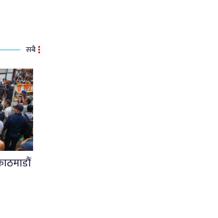
सबै
काठमाडौं