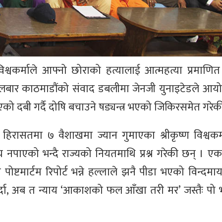
िश्वकर्माले आफ्नो छोराको हत्यालाई आत्महत्या प्रमाणित ग
बार काठमाडौंको संवाद डबलीमा जेनजी युनाइटेडले आयो
िएको दबी गर्दै दोषि बचाउने षड्यन्त्र भएको जिकिरसमेत गरेक
ो हिरासतमा ७ वैशाखमा ज्यान गुमाएका श्रीकृष्ण विश्वक
 नपाएको भन्दै राज्यको नियतमाथि प्रश्न गरेकी छन् । ए
पोष्टमार्टम रिपोर्ट भन्ने हल्लाले झनै पीडा भएको विन्दमा
 गर्दा, अब त न्याय ‘आकाशको फल आँखा तरी मर’ जस्तैः पो