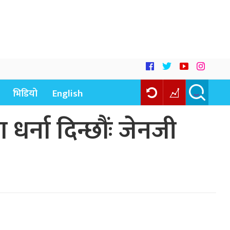
भिडियो
English
र्ना दिन्छौंः जेनजी