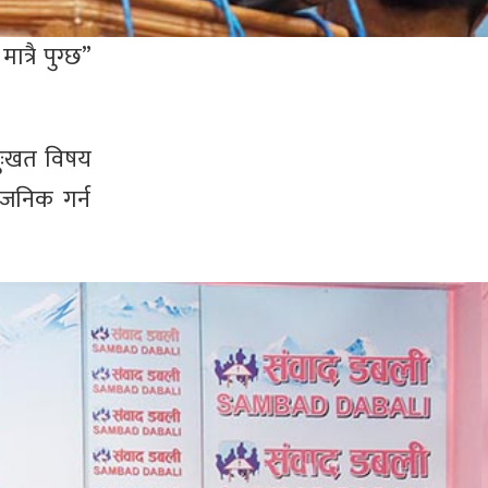
त्रै पुग्छ”
ुःखत विषय
वजनिक गर्न