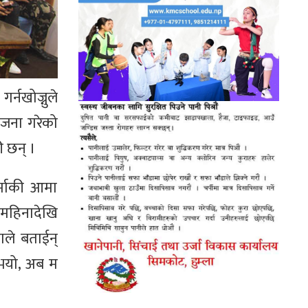
र्नखोज्नुले
जना गरेको
ी छन् ।
र्माकी आमा
कमहिनादेखि
याले बताईन्
 भयो, अब म