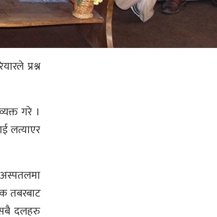
ारले प्रश्न
यक्त गरे ।
लाई लत्याएर
ो अस्पतलमा
ायीक तबरबाट
 सबै दलहरु