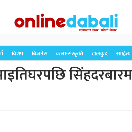
ता
विशेष
बिजनेस
कला-संस्कृति
खेलकुद
साहित्य
 माइतिघरपछि सिंहदरबारमा ध