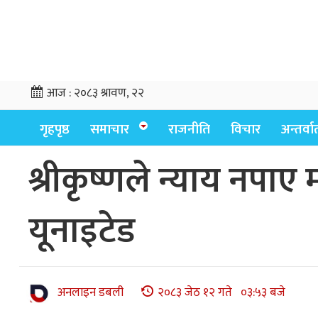
आज :
२०८३ श्रावण, २२
गृहपृष्ठ
समाचार
राजनीति
विचार
अन्तर्वार्
श्रीकृष्णले न्याय नपाए
यूनाइटेड
अनलाइन डबली
२०८३ जेठ १२ गते ०३:५३ बजे