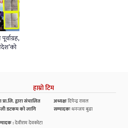
र्वाग्रह,
आदेश’को
हाम्रो टिम
प्रा.लि. द्वारा संचालित
अध्यक्षः
दिपेन्द्र रावल
ली डटकम को लागि
सम्पादकः
धनन्‍जय बुढा
्पादक :
देवीराम देवकोटा