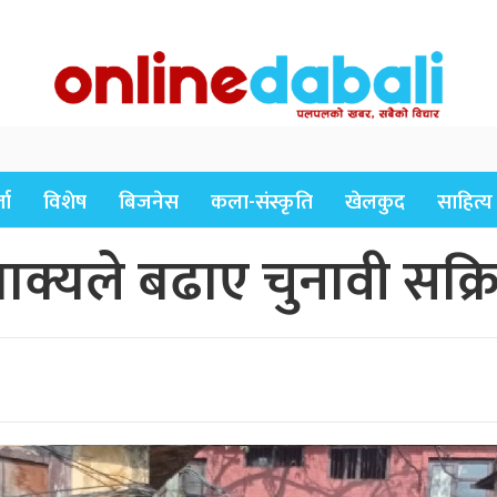
ता
विशेष
बिजनेस
कला-संस्कृति
खेलकुद
साहित्य
शाक्यले बढाए चुनावी सक्र