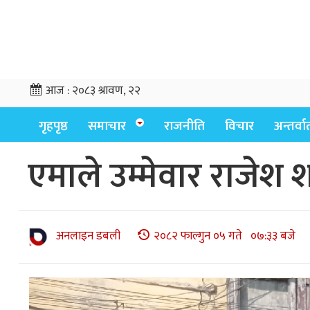
आज :
२०८३ श्रावण, २२
गृहपृष्ठ
समाचार
राजनीति
विचार
अन्तर्वार्
एमाले उम्मेवार राजेश 
अनलाइन डबली
२०८२ फाल्गुन ०५ गते ०७:३३ बजे