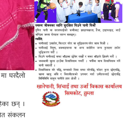
८ मा घरदैलो
हेका छन् ।
 समेत संकलन