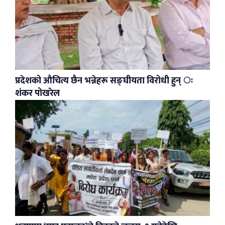
प्रदेशको औचित्य छैन भन्नेहरू सङ्घीयता विरोधी हुन् ः
शंकर पोखरेल