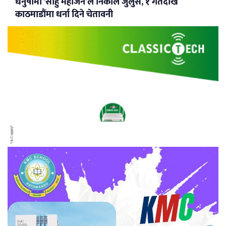
धनुषामा ‘साहु महाजन’ले निकाले जुलुस, १ गतेदेखि
काठमाडौंमा धर्ना दिने चेतावनी