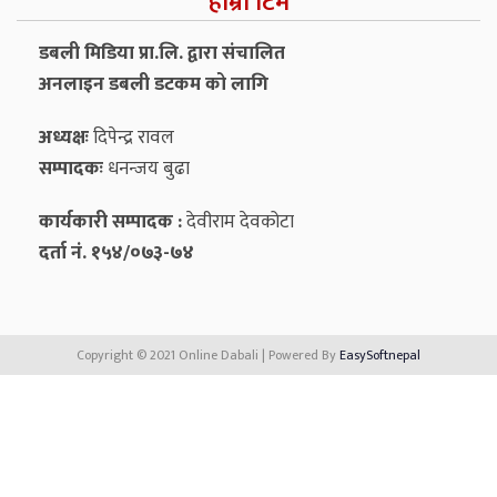
हाम्रो टिम
डबली मिडिया प्रा.लि. द्वारा संचालित
अनलाइन डबली डटकम को लागि
अध्यक्षः
दिपेन्द्र रावल
सम्पादकः
धनन्‍जय बुढा
कार्यकारी सम्पादक :
देवीराम देवकोटा
दर्ता नं. १५४/०७३-७४
Copyright © 2021 Online Dabali | Powered By
EasySoftnepal