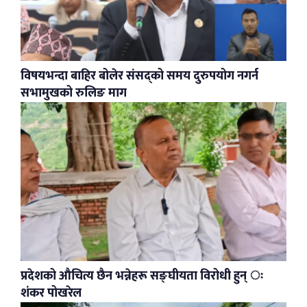
विषयभन्दा बाहिर बोलेर संसद्को समय दुरुपयोग नगर्न
सभामुखको रुलिङ माग
प्रदेशको औचित्य छैन भन्नेहरू सङ्घीयता विरोधी हुन् ः
शंकर पोखरेल