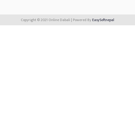
Copyright © 2021 Online Dabali | Powered By
EasySoftnepal