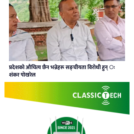
प्रदेशको औचित्य छैन भन्नेहरू सङ्घीयता विरोधी हुन् ः
शंकर पोखरेल