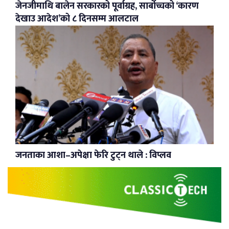
जेनजीमाथि बालेन सरकारको पूर्वाग्रह, सार्बोच्चको ‘कारण
देखाउ आदेश’को ८ दिनसम्म आलटाल
जनताका आशा–अपेक्षा फेरि टुट्न थाले : विप्लव